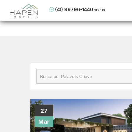
Início
»
Blog
»
morar em Santa Felicidade Curitib
(41) 99796-1440
(41) 99796-1440
VENDAS
27
Mar