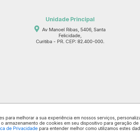
Unidade Principal
Av Manoel Ribas, 5406, Santa
Felicidade,
Curitiba - PR. CEP: 82.400-000.
ntes para melhorar a sua experiência em nossos serviços, persona
com o armazenamento de cookies em seu dispositivo para geração d
tica de Privacidade
para entender melhor como utilizamos estes dad
Hapen Imóveis . CRECI 8730J © 2026
CNPJ 11.754.080/0001-97